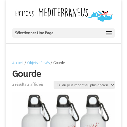
Sélectionner Une Page
Accueil
/
Objets dérivés
/ Gourde
Gourde
Trié
2 résultats affichés
du
plus
récent
au
plus
ancien