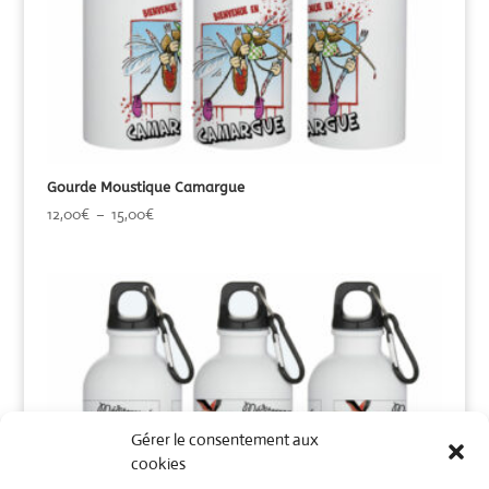
Gourde Moustique Camargue
Plage
12,00
€
–
15,00
€
de
prix :
12,00€
à
15,00€
Gérer le consentement aux
cookies