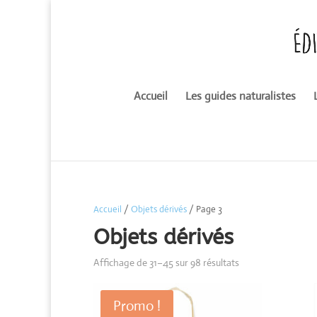
Accueil
Les guides naturalistes
Accueil
/
Objets dérivés
/ Page 3
Objets dérivés
Trié
Affichage de 31–45 sur 98 résultats
du
plus
Promo !
récent