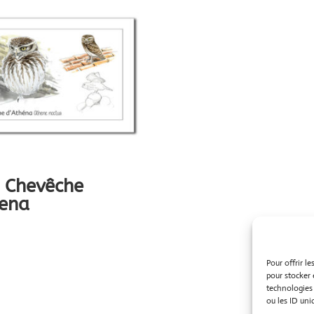
e Chevêche
hena
Pour offrir l
pour stocker 
technologies
ou les ID uniq