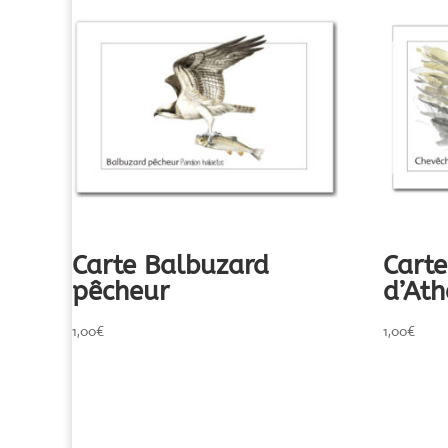
Carte Balbuzard
Cart
pêcheur
d’At
1,00
€
1,00
€