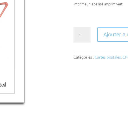
imprimeur labellisé imprim’vert
quantité
Ajouter a
de
Carte
Flamant
rose
Catégories :
Cartes postales
,
CP
3