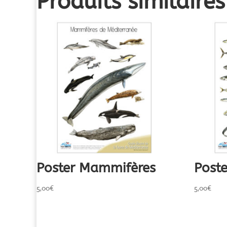
Produits similaires
Poster Mammifères
Post
5,00
€
5,00
€