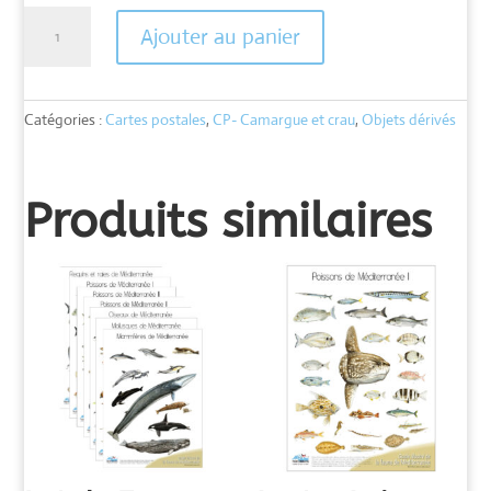
quantité
Ajouter au panier
de
Carte
Aigrette
garzette
Catégories :
Cartes postales
,
CP- Camargue et crau
,
Objets dérivés
Produits similaires