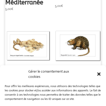
Méditerranée
5,00
€
5,00
€
Gérer le consentement aux
Carte requin-
Carte Ragondin
cookies
tapis barbu
« humo »
Pour offrir les meilleures expériences, nous utilisons des technologies telles que
1,00
€
1,00
€
les cookies pour stocker et/ou accéder aux informations des appareils. Le fait de
consentir à ces technologies nous permettra de traiter des données telles que le
comportement de navigation ou les ID uniques sur ce site.