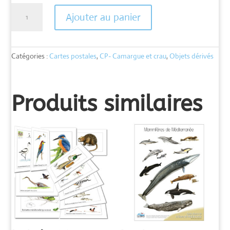
quantité
Ajouter au panier
de
Carte
Héron
Cendré
Catégories :
Cartes postales
,
CP- Camargue et crau
,
Objets dérivés
au
nid
Produits similaires