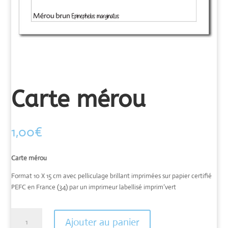
Carte mérou
1,00
€
Carte mérou
Format 10 X 15 cm avec pelliculage brillant imprimées sur papier certifié
PEFC en France (34) par un imprimeur labellisé imprim’vert
quantité
Ajouter au panier
de