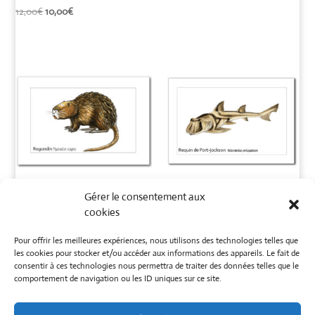
Le
Le
12,00
€
10,00
€
prix
prix
initial
actuel
était :
est :
12,00€.
10,00€.
Gérer le consentement aux
Carte Ragondin
Carte requin de
cookies
« humo »
Port-Jackson
Pour offrir les meilleures expériences, nous utilisons des technologies telles que
1,00
€
1,00
€
les cookies pour stocker et/ou accéder aux informations des appareils. Le fait de
consentir à ces technologies nous permettra de traiter des données telles que le
comportement de navigation ou les ID uniques sur ce site.