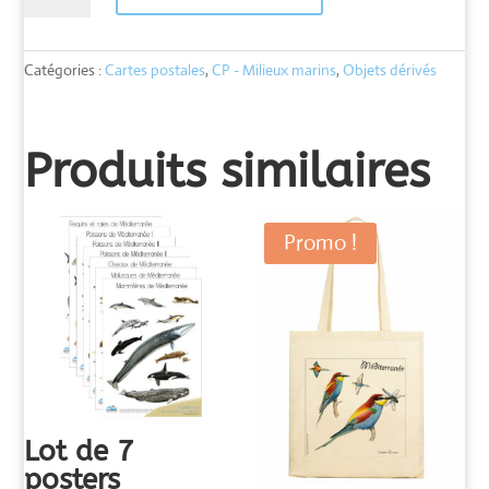
Carte
mérou
Catégories :
Cartes postales
,
CP - Milieux marins
,
Objets dérivés
Produits similaires
Promo !
Lot de 7
posters