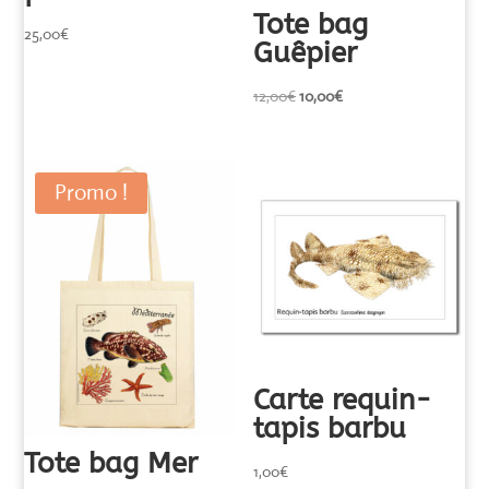
Tote bag
25,00
€
Guêpier
Le
Le
12,00
€
10,00
€
prix
prix
initial
actuel
était :
est :
Promo !
12,00€.
10,00€.
Carte requin-
tapis barbu
Tote bag Mer
1,00
€