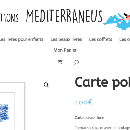
Les livres pour enfants
Les beaux livres
Les coffrets
Les o
Mon Panier
Carte po
1,00
€
Carte poisson lune
Format 10 X 15 cm avec pelliculage