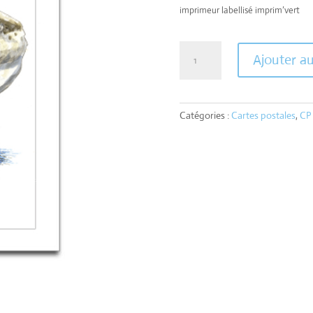
imprimeur labellisé imprim’vert
quantité
Ajouter a
de
Carte
poisson
lune
Catégories :
Cartes postales
,
CP 