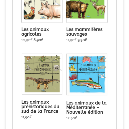
Les animaux
Les mammifères
agricoles
sauvages
Le
Le
Le
Le
10,90
€
8,90
€
11,90
€
9,90
€
prix
prix
prix
prix
initial
actuel
initial
actuel
était :
est :
était :
est :
10,90€.
8,90€.
11,90€.
9,90€.
Les animaux
Les animaux de la
préhistoriques du
Méditerranée –
sud de la France
Nouvelle édition
11,90
€
12,90
€