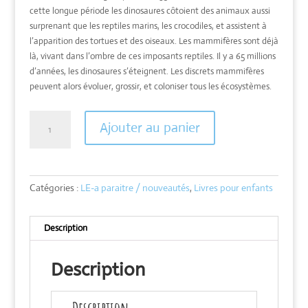
cette longue période les dinosaures côtoient des animaux aussi
surprenant que les reptiles marins, les crocodiles, et assistent à
l’apparition des tortues et des oiseaux. Les mammifères sont déjà
là, vivant dans l’ombre de ces imposants reptiles. Il y a 65 millions
d’années, les dinosaures s’éteignent. Les discrets mammifères
peuvent alors évoluer, grossir, et coloniser tous les écosystèmes.
quantité
Ajouter au panier
de
Les
animaux
préhistoriques
Catégories :
LE-a paraitre / nouveautés
,
Livres pour enfants
du
sud
de
Description
la
France
Description