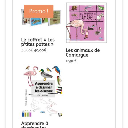
Promo !
Le coffret « Les
p’tites pattes »
Le
Le
46,60
€
40,00
€
Les animaux de
Camargue
prix
prix
12,90
€
initial
actuel
était :
est :
46,60€.
40,00€.
Apprendre à